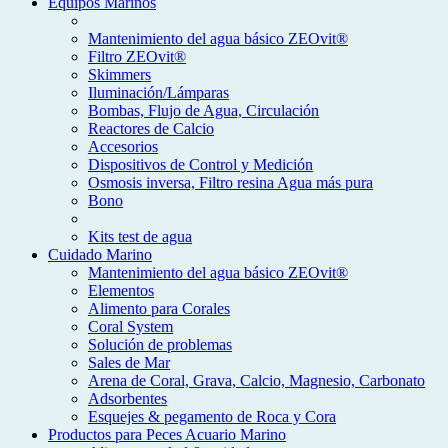
Equipos Marinos
Mantenimiento del agua básico ZEOvit®
Filtro ZEOvit®
Skimmers
Iluminación/Lámparas
Bombas, Flujo de Agua, Circulación
Reactores de Calcio
Accesorios
Dispositivos de Control y Medición
Osmosis inversa, Filtro resina Agua más pura
Bono
Kits test de agua
Cuidado Marino
Mantenimiento del agua básico ZEOvit®
Elementos
Alimento para Corales
Coral System
Solución de problemas
Sales de Mar
Arena de Coral, Grava, Calcio, Magnesio, Carbonato
Adsorbentes
Esquejes & pegamento de Roca y Cora
Productos para Peces Acuario Marino