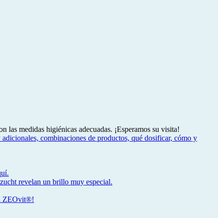
on las medidas higiénicas adecuadas. ¡Esperamos su visita!
y adicionales, combinaciones de productos, qué dosificar, cómo y
uí.
ucht revelan un brillo muy especial.
ma ZEOvit®!