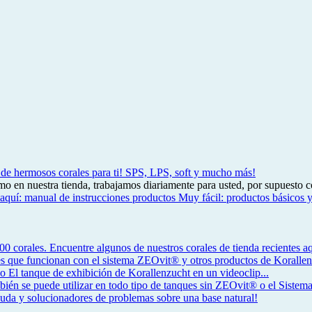
 de hermosos corales para ti!
SPS, LPS, soft y mucho más!
mo en nuestra tienda, trabajamos diariamente para usted, por supuesto c
 aquí: manual de instrucciones productos
Muy fácil: productos básicos 
 corales. Encuentre algunos de nuestros corales de tienda recientes aq
s que funcionan con el sistema ZEOvit® y otros productos de Korallenz
eo
El tanque de exhibición de Korallenzucht en un videoclip...
bién se puede utilizar en todo tipo de tanques sin ZEOvit® o el Siste
yuda y solucionadores de problemas sobre una base natural!