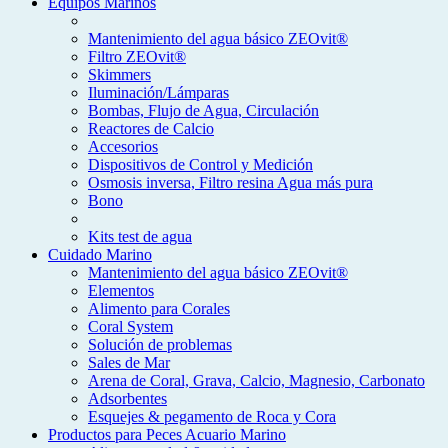
Equipos Marinos
Mantenimiento del agua básico ZEOvit®
Filtro ZEOvit®
Skimmers
Iluminación/Lámparas
Bombas, Flujo de Agua, Circulación
Reactores de Calcio
Accesorios
Dispositivos de Control y Medición
Osmosis inversa, Filtro resina Agua más pura
Bono
Kits test de agua
Cuidado Marino
Mantenimiento del agua básico ZEOvit®
Elementos
Alimento para Corales
Coral System
Solución de problemas
Sales de Mar
Arena de Coral, Grava, Calcio, Magnesio, Carbonato
Adsorbentes
Esquejes & pegamento de Roca y Cora
Productos para Peces Acuario Marino