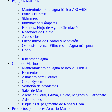
Equipos Marinos
Mantenimiento del agua básico ZEOvit®
Filtro ZEOvit®
Skimmers
Iluminación/Lámparas
Bombas, Flujo de Agua, Circulación
Reactores de Calcio
Accesorios
Dispositivos de Control y Medición
Osmosis inversa, Filtro resina Agua más pura
Bono
Kits test de agua
Cuidado Marino
Mantenimiento del agua básico ZEOvit®
Elementos
Alimento para Corales
Coral System
Solución de problemas
Sales de Mar
Arena de Coral, Grava, Calcio, Magnesio, Carbonato
Adsorbentes
Esquejes & pegamento de Roca y Cora
Productos para Peces Acuario Marino