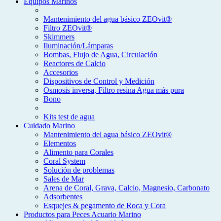
Equipos Marinos
Mantenimiento del agua básico ZEOvit®
Filtro ZEOvit®
Skimmers
Iluminación/Lámparas
Bombas, Flujo de Agua, Circulación
Reactores de Calcio
Accesorios
Dispositivos de Control y Medición
Osmosis inversa, Filtro resina Agua más pura
Bono
Kits test de agua
Cuidado Marino
Mantenimiento del agua básico ZEOvit®
Elementos
Alimento para Corales
Coral System
Solución de problemas
Sales de Mar
Arena de Coral, Grava, Calcio, Magnesio, Carbonato
Adsorbentes
Esquejes & pegamento de Roca y Cora
Productos para Peces Acuario Marino