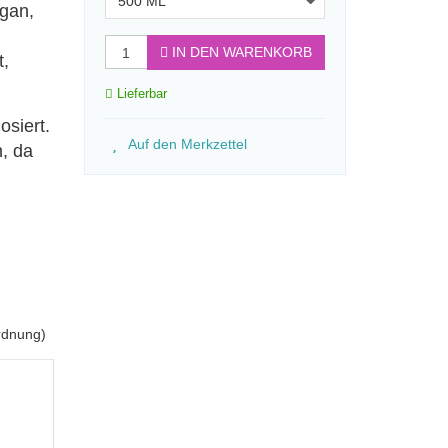
500 ML
ngan,
IN DEN WARENKORB
,
Lieferbar
osiert.
Auf den Merkzettel
, da
rdnung)