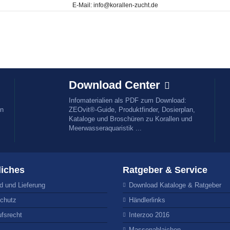
E-Mail: info@korallen-zucht.de
Download Center
Infomaterialien als PDF zum Download:
en
ZEOvit®-Guide, Produktfinder, Dosierplan,
Kataloge und Broschüren zu Korallen und
Meerwasseraquaristik ...
liches
Ratgeber & Service
d und Lieferung
Download Kataloge & Ratgeber
chutz
Händlerlinks
ufsrecht
Interzoo 2016
Massenablaichen