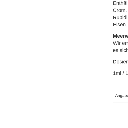
Enthäl
Crom, 
Rubidi
Eisen.
Meerw
Wir em
es sic
Dosier
1ml / 
Angabe