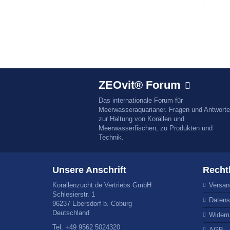
ZEOvit® Forum
Das internationale Forum für
Meerwasseraquarianer. Fragen und Antwort
zur Haltung von Korallen und
Meerwasserfischen, zu Produkten und
Technik.
Unsere Anschrift
Recht
Korallenzucht.de Vertriebs GmbH
Versan
Schlesierstr. 1
Datens
96237 Ebersdorf b. Coburg
Deutschland
Widerr
Tel. +49 9562 5024320
AGB