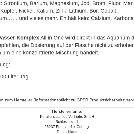
t: Strontium, Barium, Magnesium, Jod, Brom, Fluor, Ma
Kupfer, Nickel, Kalium, Zink, Lithium, Bor, Cobalt,
um…… und vieles mehr. Enthält kein: Calzium, Karbonat
asser Komplex
All in One wird direkt in das Aquarium d
pfehlen, die Dosierung auf der Flasche nicht zu erhöhen
h um eine konzentrierte Mischung handelt.
ung:
100 Liter Tag
n zum Hersteller (Informationspflicht zu GPSR Produktsicherheitsvero
Herstellername:
Korallenzucht.de Vertriebs GmbH
Schlesierstr. 1
96237 Ebersdorf b. Coburg
Deutschland