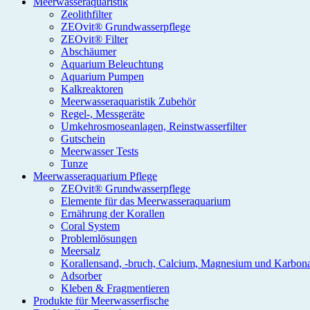
Meerwasseraquaristik
Zeolithfilter
ZEOvit® Grundwasserpflege
ZEOvit® Filter
Abschäumer
Aquarium Beleuchtung
Aquarium Pumpen
Kalkreaktoren
Meerwasseraquaristik Zubehör
Regel-, Messgeräte
Umkehrosmoseanlagen, Reinstwasserfilter
Gutschein
Meerwasser Tests
Tunze
Meerwasseraquarium Pflege
ZEOvit® Grundwasserpflege
Elemente für das Meerwasseraquarium
Ernährung der Korallen
Coral System
Problemlösungen
Meersalz
Korallensand, -bruch, Calcium, Magnesium und Karbon
Adsorber
Kleben & Fragmentieren
Produkte für Meerwasserfische