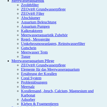
Meerwasseraquaristik
Zeolithfilter
ZEOvit® Grundwasserpflege
ZEOvit® Filter
Abschäumer
Aquarium Beleuchtung
Aquarium Pumpen
Kalkreaktoren
Meerwasseraquaristik Zubehör
Regel-, Messgeräte
Umkehrosmoseanlagen, Reinstwasserfilter
Gutschein
Meerwasser Tests
Tunze
Meerwasseraquarium Pflege
ZEOvit® Grundwasserpflege
Elemente für das Meerwasseraquarium
Ernährung der Korallen
Coral System
Problemlösungen
Meersalz
Korallensand, -bruch, Calcium, Magnesium und
Karbonat
Adsorber
Kleben & Fragmentieren