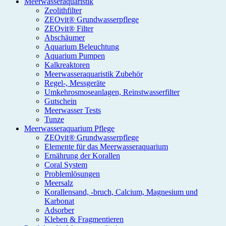
Meerwasseraquaristik
Zeolithfilter
ZEOvit® Grundwasserpflege
ZEOvit® Filter
Abschäumer
Aquarium Beleuchtung
Aquarium Pumpen
Kalkreaktoren
Meerwasseraquaristik Zubehör
Regel-, Messgeräte
Umkehrosmoseanlagen, Reinstwasserfilter
Gutschein
Meerwasser Tests
Tunze
Meerwasseraquarium Pflege
ZEOvit® Grundwasserpflege
Elemente für das Meerwasseraquarium
Ernährung der Korallen
Coral System
Problemlösungen
Meersalz
Korallensand, -bruch, Calcium, Magnesium und
Karbonat
Adsorber
Kleben & Fragmentieren