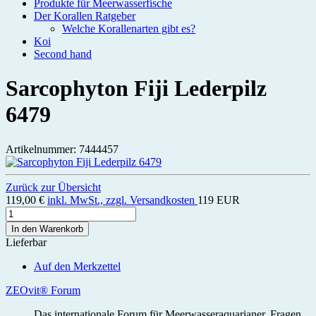
Produkte für Meerwasserfische
Der Korallen Ratgeber
Welche Korallenarten gibt es?
Koi
Second hand
Sarcophyton Fiji Lederpilz
6479
Artikelnummer: 7444457
Zurück zur Übersicht
119,00 €
inkl. MwSt., zzgl. Versandkosten
119
EUR
In den Warenkorb
Lieferbar
Auf den Merkzettel
ZEOvit® Forum
Das internationale Forum für Meerwasseraquarianer. Fragen