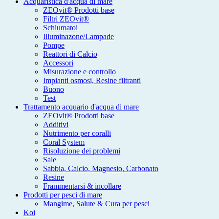
Acquaristica d'acqua di mare
ZEOvit® Prodotti base
Filtri ZEOvit®
Schiumatoi
Illuminazone/Lampade
Pompe
Reattori di Calcio
Accessori
Misurazione e controllo
Impianti osmosi, Resine filtranti
Buono
Test
Trattamento acquario d'acqua di mare
ZEOvit® Prodotti base
Additivi
Nutrimento per coralli
Coral System
Risoluzione dei problemi
Sale
Sabbia, Calcio, Magnesio, Carbonato
Resine
Frammentarsi & incollare
Prodotti per pesci di mare
Mangime, Salute & Cura per pesci
Koi