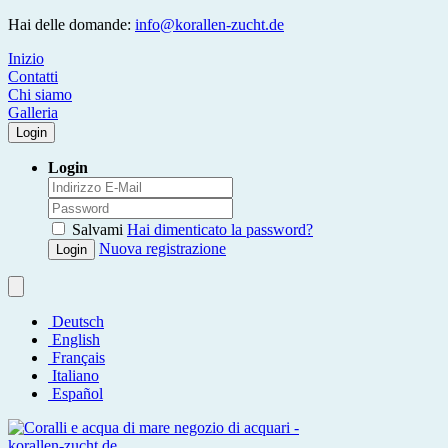
Hai delle domande:
info@korallen-zucht.de
Inizio
Contatti
Chi siamo
Galleria
Login
Login
Salvami
Hai dimenticato la password?
Nuova registrazione
Login
Deutsch
English
Français
Italiano
Español