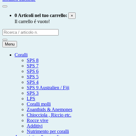
0 Articoli nel tuo carrello:
×
Il carrello é vuoto!
Menu
Coralli
SPS 8
SPS 7
SPS 6
SPS 5
SPS 4
SPS 9 Australien / Fiji
SPS 3
LPS
Coralli molli
Zoanthids & Anemones
Chiocciola , Riccio etc.
Rocce vive
Additivi
Nutrimento per coralli