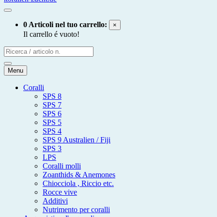
0 Articoli nel tuo carrello:
×
Il carrello é vuoto!
Menu
Coralli
SPS 8
SPS 7
SPS 6
SPS 5
SPS 4
SPS 9 Australien / Fiji
SPS 3
LPS
Coralli molli
Zoanthids & Anemones
Chiocciola , Riccio etc.
Rocce vive
Additivi
Nutrimento per coralli