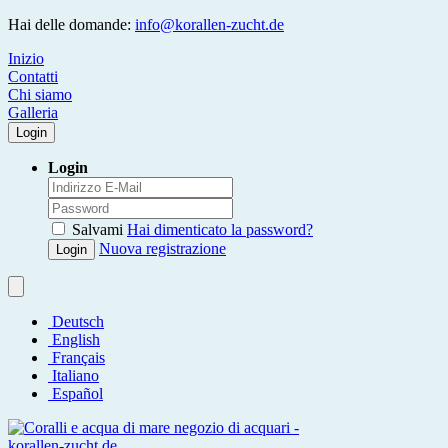
Hai delle domande:
info@korallen-zucht.de
Inizio
Contatti
Chi siamo
Galleria
Login
Login
Salvami
Hai dimenticato la password?
Nuova registrazione
Login
Deutsch
English
Français
Italiano
Español