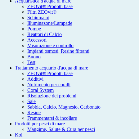
Acquaristica d'acqua di mare
ZEOvit® Prodotti base
Filtri ZEOvit®
Schiumatoi
Illuminazone/Lampade
Pompe
Reattori di Calcio
Accessori
Misurazione e controllo
Impianti osmosi, Resine filtranti
Buono
Test
Trattamento acquario d'acqua di mare
ZEOvit® Prodotti base
Additivi
Nutrimento per coralli
Coral System
Risoluzione dei problemi
Sale
Sabbia, Calcio, Magnesio, Carbonato
Resine
Frammentarsi & incollare
Prodotti per pesci di mare
Mangime, Salute & Cura per pesci
Koi