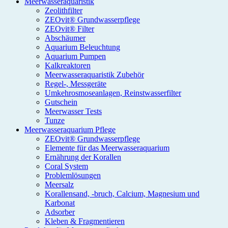
Meerwasseraquaristik
Zeolithfilter
ZEOvit® Grundwasserpflege
ZEOvit® Filter
Abschäumer
Aquarium Beleuchtung
Aquarium Pumpen
Kalkreaktoren
Meerwasseraquaristik Zubehör
Regel-, Messgeräte
Umkehrosmoseanlagen, Reinstwasserfilter
Gutschein
Meerwasser Tests
Tunze
Meerwasseraquarium Pflege
ZEOvit® Grundwasserpflege
Elemente für das Meerwasseraquarium
Ernährung der Korallen
Coral System
Problemlösungen
Meersalz
Korallensand, -bruch, Calcium, Magnesium und
Karbonat
Adsorber
Kleben & Fragmentieren