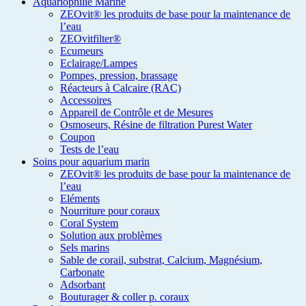
Aquariophilie Marine
ZEOvit® les produits de base pour la maintenance de
l’eau
ZEOvitfilter®
Ecumeurs
Eclairage/Lampes
Pompes, pression, brassage
Réacteurs à Calcaire (RAC)
Accessoires
Appareil de Contrôle et de Mesures
Osmoseurs, Résine de filtration Purest Water
Coupon
Tests de l’eau
Soins pour aquarium marin
ZEOvit® les produits de base pour la maintenance de
l’eau
Eléments
Nourriture pour coraux
Coral System
Solution aux problèmes
Sels marins
Sable de corail, substrat, Calcium, Magnésium,
Carbonate
Adsorbant
Bouturager & coller p. coraux