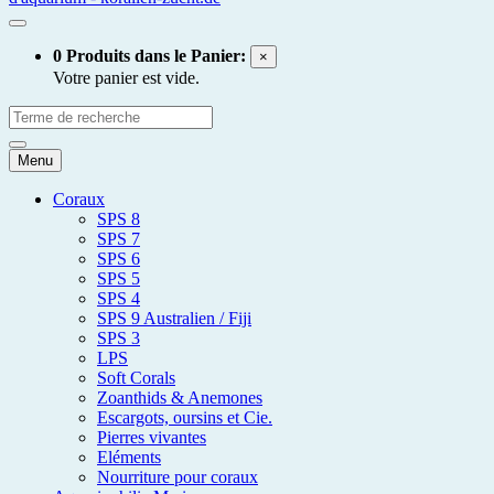
0 Produits dans le Panier:
×
Votre panier est vide.
Menu
Coraux
SPS 8
SPS 7
SPS 6
SPS 5
SPS 4
SPS 9 Australien / Fiji
SPS 3
LPS
Soft Corals
Zoanthids & Anemones
Escargots, oursins et Cie.
Pierres vivantes
Eléments
Nourriture pour coraux