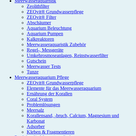
Meerwasseraquaristik
Zeolithfilter
ZEOvit® Grundwasserpflege
ZEOvit® Filter
Abschäumer
Aquarium Beleuchtung
Aquarium Pumpen
Kalkreaktoren
Meerwasseraquaristik Zubehör
Regel-, Messgeräte
Umkehrosmoseanlagen, Reinstwasserfilter
Gutschein
Meerwasser Tests
Tunze
Meerwasseraquarium Pflege
ZEOvit® Grundwasserpflege
Elemente für das Meerwasseraquarium
Ernährung der Korallen
Coral System
Problemlösungen
Meersalz
Korallensand, -bruch, Calcium, Magnesium und
Karbonat
Adsorber
Kleben & Fragmentieren