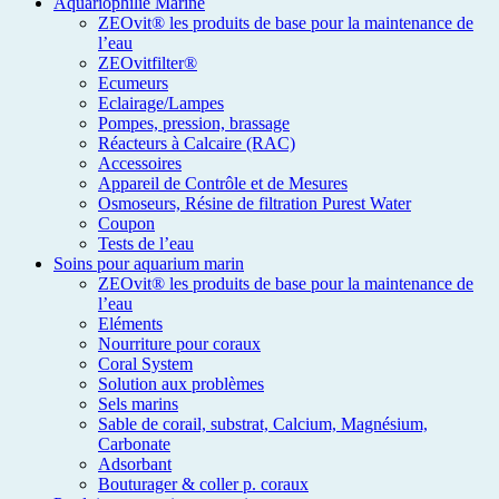
Aquariophilie Marine
ZEOvit® les produits de base pour la maintenance de
l’eau
ZEOvitfilter®
Ecumeurs
Eclairage/Lampes
Pompes, pression, brassage
Réacteurs à Calcaire (RAC)
Accessoires
Appareil de Contrôle et de Mesures
Osmoseurs, Résine de filtration Purest Water
Coupon
Tests de l’eau
Soins pour aquarium marin
ZEOvit® les produits de base pour la maintenance de
l’eau
Eléments
Nourriture pour coraux
Coral System
Solution aux problèmes
Sels marins
Sable de corail, substrat, Calcium, Magnésium,
Carbonate
Adsorbant
Bouturager & coller p. coraux