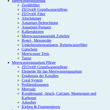
Meerwasseraquaristik
Zeolithfilter
ZEOvit® Grundwasserpflege
ZEOvit® Filter
Abschäumer
Aquarium Beleuchtung
Aquarium Pumpen
Kalkreaktoren
Meerwasseraquaristik Zubehör
Regel-, Messgeräte
Umkehrosmoseanlagen, Reinstwasserfilter
Gutschein
Meerwasser Tests
Tunze
Meerwasseraquarium Pflege
ZEOvit® Grundwasserpflege
Elemente für das Meerwasseraquarium
Ernährung der Korallen
Coral System
Problemlösungen
Meersalz
Korallensand, -bruch, Calcium, Magnesium und
Karbonat
Adsorber
Kleben & Fragmentieren