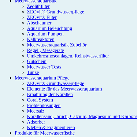
Meerwasseraquaristik
Zeolithfilter
ZEOvit® Grundwasserpflege
ZEOvit® Filter
Abschäumer
Aquarium Beleuchtung
Aquarium Pumpen
Kalkreaktoren
Meerwasseraquaristik Zubehör
Regel-, Messgeräte
Umkehrosmoseanlagen, Reinstwasserfilter
Gutschein
Meerwasser Tests
Tunze
Meerwasseraquarium Pflege
ZEOvit® Grundwasserpflege
Elemente für das Meerwasseraquarium
Ernährung der Korallen
Coral System
Problemlösungen
Meersalz
Korallensand, -bruch, Calcium, Magnesium und Karbon
Adsorber
Kleben & Fragmentieren
Produkte für Meerwasserfische