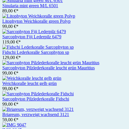
Sinularia mint green M/L 6501
89,00 €*
Litophyton Weichkoralle green Polyp
99,00 €*
Sarcophyton Fiji Lederpilz 6479
119,00 €*
Fidschi Lederkoralle Sarcophyton sp
129,00 €*
Sarcophyton Pilzlederkoralle leucht grün Mauritius
99,00 €*
Weichkoralle leucht gelb grün
99,00 €*
Sarcophyton Pilzlederkoralle Fidschi
99,00 €*
Briareum, verzweigt wachsend 3121
59,00 €*