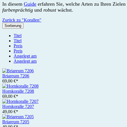
In diesem
Guide
erfahren Sie, welche Arten zu Ihren Zielen 
farbenprächtig
und
robust
wächst.
Zurück zu "Korallen"
Sortierung
Titel
Titel
Preis
Preis
Angelegt am
Angelegt am
Briareum 7206
69,00 €*
Hornkoralle 7208
69,00 €*
Hornkoralle 7207
49,00 €*
Briareum 7205
49,00 €*