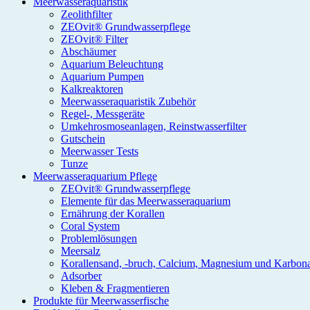
Meerwasseraquaristik
Zeolithfilter
ZEOvit® Grundwasserpflege
ZEOvit® Filter
Abschäumer
Aquarium Beleuchtung
Aquarium Pumpen
Kalkreaktoren
Meerwasseraquaristik Zubehör
Regel-, Messgeräte
Umkehrosmoseanlagen, Reinstwasserfilter
Gutschein
Meerwasser Tests
Tunze
Meerwasseraquarium Pflege
ZEOvit® Grundwasserpflege
Elemente für das Meerwasseraquarium
Ernährung der Korallen
Coral System
Problemlösungen
Meersalz
Korallensand, -bruch, Calcium, Magnesium und Karbon
Adsorber
Kleben & Fragmentieren
Produkte für Meerwasserfische