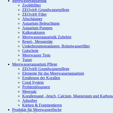
Meerwasseraquaristik
Zeolithfilter
ZEOvit® Grundwasserpflege
ZEOvit® Filter
Abschäumer
Aquarium Beleuchtung
Aquarium Pumpen
Kalkreaktoren
Meerwasseraquaristik Zubehör
Regel-, Messgeräte
Umkehrosmoseanlagen, Reinstwasserfilter
Gutschein
Meerwasser Tests
Tunze
Meerwasseraquarium Pflege
ZEOvit® Grundwasserpflege
Elemente für das Meerwasseraquarium
Ernährung der Korallen
Coral System
Problemlösungen
Meersalz
Korallensand, -bruch, Calcium, Magnesium und Karbon
Adsorber
Kleben & Fragmentieren
Produkte für Meerwasserfische