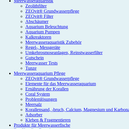
Meerwasseraquaristik
Zeolithfilter
ZEOvit® Grundwasserpflege
ZEOvit® Filter
Abschäumer
Aquarium Beleuchtung
Aquarium Pumpen
Kalkreaktoren
Meerwasseraquaristik Zubehör
Regel-, Messgeräte
Umkehrosmoseanlagen, Reinstwasserfilter
Gutschein
Meerwasser Tests
Tunze
Meerwasseraquarium Pflege
ZEOvit® Grundwasserpflege
Elemente für das Meerwasseraquarium
Ernährung der Korallen
Coral System
Problemlösungen
Meersalz
Korallensand, -bruch, Calcium, Magnesium und Karbon
Adsorber
Kleben & Fragmentieren
Produkte für Meerwasserfische